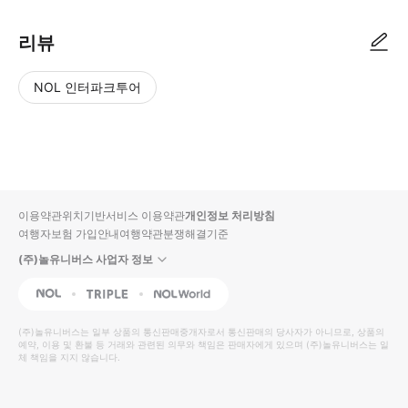
리뷰
NOL 인터파크투어
NOL
별
사
에서
점
진/
작성
높
동
된
은
영
리뷰
순
상
이용약관
위치기반서비스 이용약관
개인정보 처리방침
입니
여행자보험 가입안내
여행약관
분쟁해결기준
다.
(주)놀유니버스 사업자 정보
별
사
NOL
Triple
Interpark Global
점
진/
높
동
(주)놀유니버스
는 일부 상품의 통신판매중개자로서 통신판매의 당사자가 아니므로, 상품의
예약, 이용 및 환불 등 거래와 관련된 의무와 책임은 판매자에게 있으며
은
영
(주)놀유니버스
는 일
체 책임을 지지 않습니다.
순
상