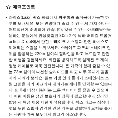
매력포인트
라악스(Laax) 락스 파크에서 짜릿함과 즐거움이 가득한 하
루를 보내세요! 모든 연령대가 즐길 수 있는 세 가지 신나는
어트랙션이 준비되어 있습니다. 잊을 수 없는 아드레날린을
원하는 분들에게 안성맞춤인 30m 자유 낙하 버티컬 드롭(V
ertical Drop)에서 안전 브레이크 시스템과 안전 하네스로
제어되는 스릴을 느껴보세요. 스케이트 파크와 스네이크 런
위를 활공하는 220m 길이의 짚라인을 타고 부드럽고 안전
한 비행을 경험하세요. 회전을 방지하도록 설계된 두 개의
평행 케이블로 더욱 안전합니다. 온 가족이 함께 즐길 수 있
는 73m 길이의 나선형 슬라이드를 타고 나무 꼭대기 길을
따라 내려가 보세요. 펠트 가방 안에 들어가 스테인리스 스
틸 표면을 따라 미끄러져 내려가는 재미를 만끽할 수 있습니
다. 만 6세 이상 어린이는 모든 액티비티를 즐길 수 있으며,
더 어린 아동은 성인 보호자의 감독이 필요합니다. 짚라인
탑승 시 특정 체중 제한이 적용됩니다. 락스 파크는 심장이
멎을 듯한 스릴과 엄격한 안전 기준을 결합하여 모험을 즐기
는 사람과 가족 모두에게 최고의 장소입니다.