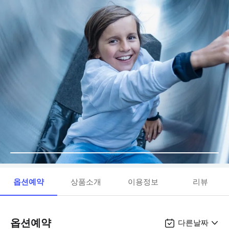
옵션예약
상품소개
이용정보
리뷰
옵션예약
다른날짜