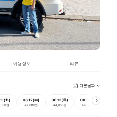
이용정보
리뷰
다른날짜
.11(화)
08.12(수)
08.13(목)
08.14(금)
08.
,888원
44,888원
44,888원
44,888원
44,