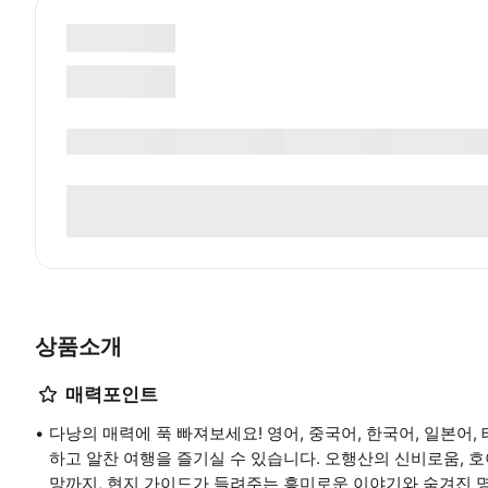
상품소개
매력포인트
다낭의 매력에 푹 빠져보세요! 영어, 중국어, 한국어, 일본어
하고 알찬 여행을 즐기실 수 있습니다. 오행산의 신비로움, 호이안
망까지, 현지 가이드가 들려주는 흥미로운 이야기와 숨겨진 