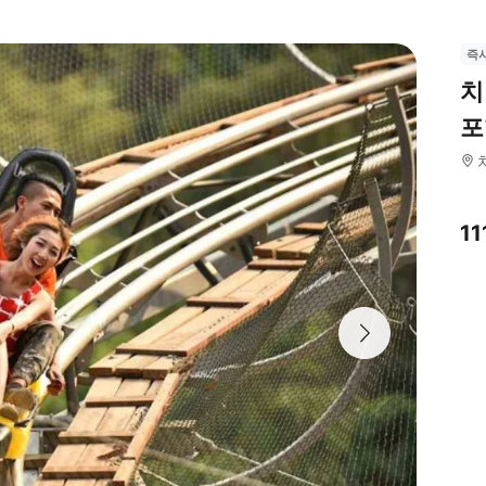
즉
치
포
11