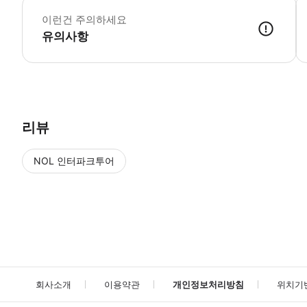
이런건 주의하세요
유의사항
● 예약접수 후 확정이 되면 이용가능합니다. ● 바우처에 안내된 사용 
리뷰
NOL 인터파크투어
NOL
에서 작성된 리뷰 입니다.
별점 높은순
별점 높은순
회사소개
이용약관
개인정보처리방침
위치기