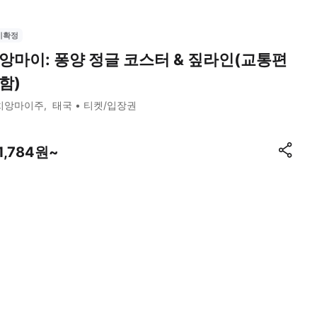
시확정
앙마이: 퐁양 정글 코스터 & 짚라인(교통편
함)
치앙마이주
태국
티켓/입장권
1,784원~