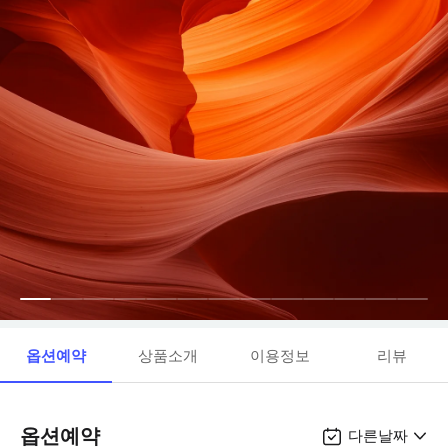
옵션예약
상품소개
이용정보
리뷰
옵션예약
다른날짜