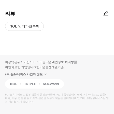
리뷰
NOL 인터파크투어
NOL
별
사
에서
점
진/
작성
높
동
된
은
영
리뷰
순
상
이용약관
위치기반서비스 이용약관
개인정보 처리방침
입니
여행자보험 가입안내
여행약관
분쟁해결기준
다.
(주)놀유니버스 사업자 정보
별
사
NOL
Triple
Interpark Global
점
진/
높
동
(주)놀유니버스
는 일부 상품의 통신판매중개자로서 통신판매의 당사자가 아니므로, 상품의
예약, 이용 및 환불 등 거래와 관련된 의무와 책임은 판매자에게 있으며
은
영
(주)놀유니버스
는 일
체 책임을 지지 않습니다.
순
상