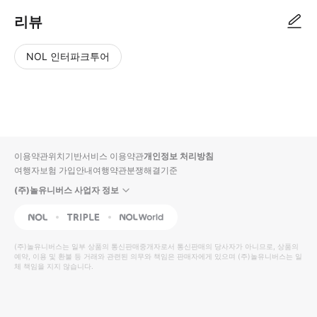
리뷰
NOL 인터파크투어
NOL
별
사
에서
점
진/
작성
높
동
된
은
영
리뷰
순
상
이용약관
위치기반서비스 이용약관
개인정보 처리방침
입니
여행자보험 가입안내
여행약관
분쟁해결기준
다.
(주)놀유니버스 사업자 정보
별
사
NOL
Triple
Interpark Global
점
진/
높
동
(주)놀유니버스
는 일부 상품의 통신판매중개자로서 통신판매의 당사자가 아니므로, 상품의
예약, 이용 및 환불 등 거래와 관련된 의무와 책임은 판매자에게 있으며
은
영
(주)놀유니버스
는 일
체 책임을 지지 않습니다.
순
상