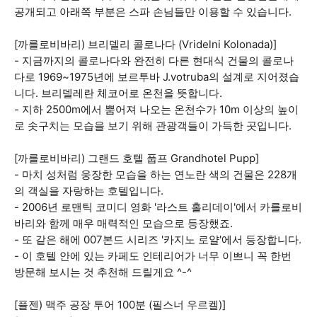
공개되고 아래쪽 부분은 스파 손님들만 이용할 수 있습니다.
[까를로비바리) 브리델리 콜로나다 (Vridelni Kolonada)]
- 지금까지의 콜로나다와 완전히 다른 현대식 건물의 콜로나
다로 1969~1975년에 보르투바 J.votruba의 설계로 지어졌습
니다. 브리델레란 체코어로 온천을 뜻합니다.
- 지하 2500m에서 뿜어져 나오는 온천수가 10m 이상의 높이
로 솟구치는 모습을 보기 위해 관광객들이 가득한 곳입니다.
[까를로비바리) 그랜드 호텔 풉프 Grandhotel Pupp]
- 마치 성처럼 웅장한 모습을 하는 연노란 색의 건물은 228개
의 객실을 자랑하는 호텔입니다.
- 2006년 로맨틱 코미디 영화 '라스트 홀리데이'에서 카를로비
바리와 함께 매우 매력적인 모습으로 등장했죠.
- 또 같은 해에 007본드 시리즈 '카지노 로얄'에서 등장합니다.
- 이 호텔 안에 있는 카페도 인테리어가 너무 이쁘니 꼭 한번
방문해 보시는 것 추천해 드릴게요 ^-^
[플젠) 맥주 공장 투어 100분 (필스너 우르켈)]