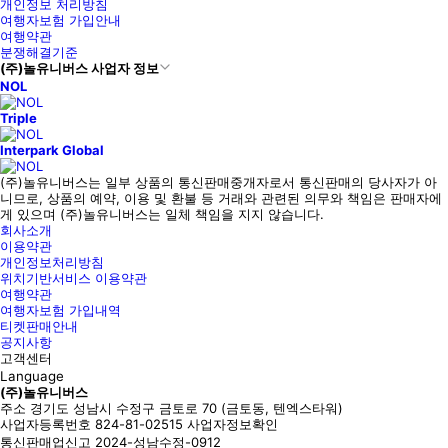
개인정보 처리방침
다.
여행자보험 가입안내
여행약관
분쟁해결기준
(주)놀유니버스 사업자 정보
별
사
NOL
점
진/
높
동
Triple
은
영
Interpark Global
순
상
(주)놀유니버스
는 일부 상품의 통신판매중개자로서 통신판매의 당사자가 아
니므로, 상품의 예약, 이용 및 환불 등 거래와 관련된 의무와 책임은 판매자에
게 있으며
(주)놀유니버스
는 일체 책임을 지지 않습니다.
회사소개
이용약관
개인정보처리방침
위치기반서비스 이용약관
여행약관
여행자보험 가입내역
티켓판매안내
공지사항
고객센터
Language
(주)놀유니버스
주소
경기도 성남시 수정구 금토로 70 (금토동, 텐엑스타워)
사업자등록번호
824-81-02515
사업자정보확인
통신판매업신고
2024-성남수정-0912