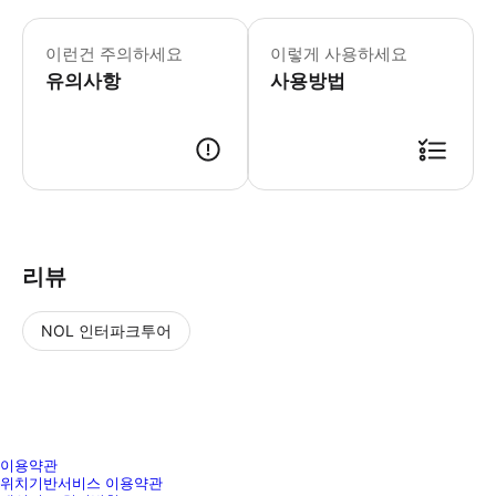
- 1. 단체투어 상품입니다. - 2. 
이런건 주의하세요
이렇게 사용하세요
유의사항
사용방법
📢 투어 정보 ･ 만나는 시간 : 오전 8시 20분 ･ 만나는 장소 : nadrazi
리뷰
NOL 인터파크투어
NOL
별
사
에서
점
진/
작성
높
동
된
은
영
이용약관
리뷰
위치기반서비스 이용약관
순
상
입니