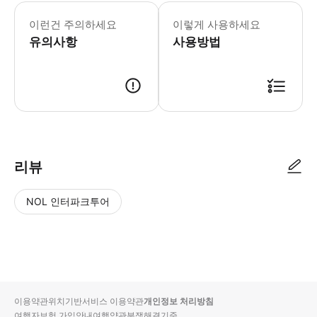
* 40개 이상의 정류장과 7대의 버스
- Tip 버스 탑승은 무해한 소형 및 
이런건 주의하세요
이렇게 사용하세요
유의사항
사용방법
리뷰
NOL 인터파크투어
NOL
별
사
에서
점
진/
작성
높
동
된
은
영
리뷰
순
상
이용약관
위치기반서비스 이용약관
개인정보 처리방침
입니
여행자보험 가입안내
여행약관
분쟁해결기준