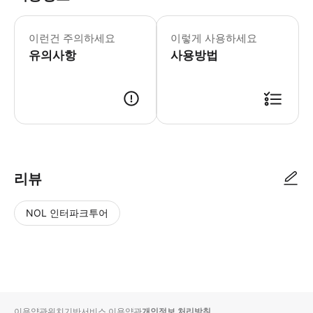
이런건 주의하세요
이렇게 사용하세요
유의사항
사용방법
● 예약접수 후 확정이 되면 이용가능합니다. ● 바우처에 안내된 사용 방법
리뷰
NOL 인터파크투어
NOL
별
사
에서
점
진/
작성
높
동
된
은
영
리뷰
순
상
이용약관
위치기반서비스 이용약관
개인정보 처리방침