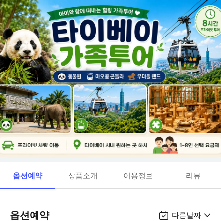
옵션예약
상품소개
이용정보
리뷰
옵션예약
다른날짜