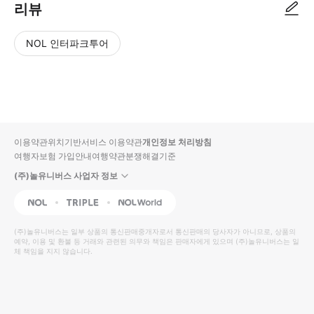
리뷰
NOL 인터파크투어
NOL
별
사
에서
점
진/
작성
높
동
된
은
영
리뷰
순
상
이용약관
위치기반서비스 이용약관
개인정보 처리방침
입니
여행자보험 가입안내
여행약관
분쟁해결기준
다.
(주)놀유니버스 사업자 정보
별
사
NOL
Triple
Interpark Global
점
진/
높
동
(주)놀유니버스
는 일부 상품의 통신판매중개자로서 통신판매의 당사자가 아니므로, 상품의
예약, 이용 및 환불 등 거래와 관련된 의무와 책임은 판매자에게 있으며
은
영
(주)놀유니버스
는 일
체 책임을 지지 않습니다.
순
상