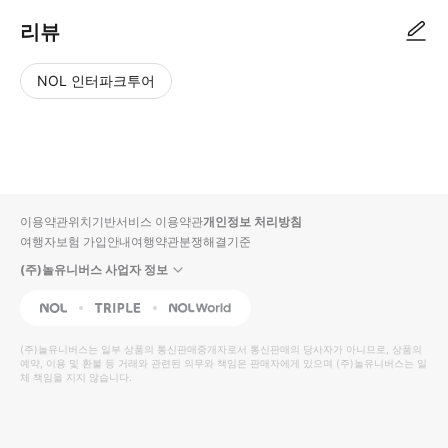
리뷰
NOL 인터파크투어
NOL
별
사
에서
점
진/
작성
높
동
된
은
영
리뷰
순
상
이용약관
위치기반서비스 이용약관
개인정보 처리방침
입니
여행자보험 가입안내
여행약관
분쟁해결기준
다.
(주)놀유니버스 사업자 정보
별
사
NOL
Triple
Interpark Global
점
진/
높
동
(주)놀유니버스
는 일부 상품의 통신판매중개자로서 통신판매의 당사자가 아니므로, 상품의
예약, 이용 및 환불 등 거래와 관련된 의무와 책임은 판매자에게 있으며
은
영
(주)놀유니버스
는 일
체 책임을 지지 않습니다.
순
상