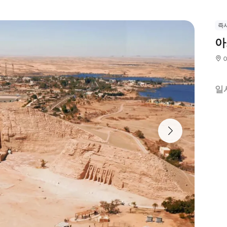
즉
아
일