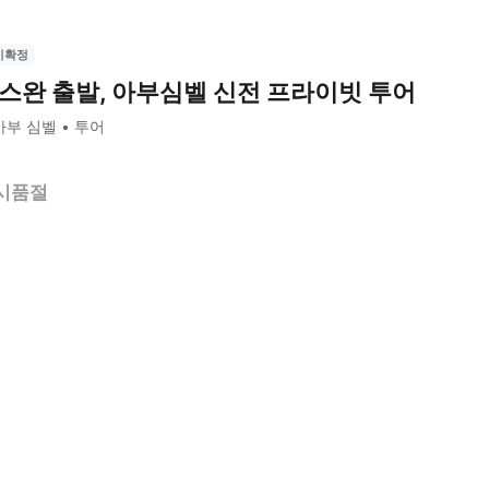
시확정
스완 출발, 아부심벨 신전 프라이빗 투어
아부 심벨
투어
시품절