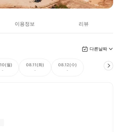
이용정보
리뷰
다른날짜
.10(월)
08.11(화)
08.12(수)
-
-
-