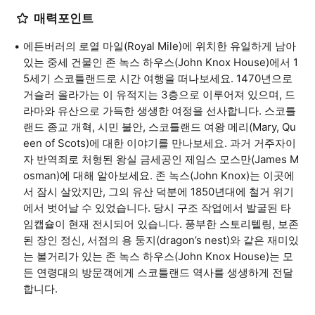
매력포인트
에든버러의 로열 마일(Royal Mile)에 위치한 유일하게 남아
있는 중세 건물인 존 녹스 하우스(John Knox House)에서 1
5세기 스코틀랜드로 시간 여행을 떠나보세요. 1470년으로
거슬러 올라가는 이 유적지는 3층으로 이루어져 있으며, 드
라마와 유산으로 가득한 생생한 여정을 선사합니다. 스코틀
랜드 종교 개혁, 시민 불안, 스코틀랜드 여왕 메리(Mary, Qu
een of Scots)에 대한 이야기를 만나보세요. 과거 거주자이
자 반역죄로 처형된 왕실 금세공인 제임스 모스만(James M
osman)에 대해 알아보세요. 존 녹스(John Knox)는 이곳에
서 잠시 살았지만, 그의 유산 덕분에 1850년대에 철거 위기
에서 벗어날 수 있었습니다. 당시 구조 작업에서 발굴된 타
임캡슐이 현재 전시되어 있습니다. 풍부한 스토리텔링, 보존
된 장인 정신, 서점의 용 둥지(dragon’s nest)와 같은 재미있
는 볼거리가 있는 존 녹스 하우스(John Knox House)는 모
든 연령대의 방문객에게 스코틀랜드 역사를 생생하게 전달
합니다.