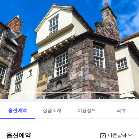
옵션예약
상품소개
이용정보
리뷰
옵션예약
다른날짜