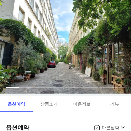
옵션예약
상품소개
이용정보
리뷰
옵션예약
다른날짜