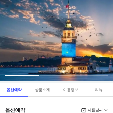
옵션예약
상품소개
이용정보
리뷰
옵션예약
다른날짜