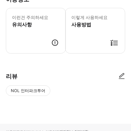
* 소요시간 : 150분 (옵션에 따라 소
이런건 주의하세요
이렇게 사용하세요
유의사항
사용방법
● 예약접수 후 확정이 되면 이용가능합니다. ● 바우처에 안내된 사용 방법
리뷰
NOL 인터파크투어
NOL
별
사
에서
점
진/
작성
높
동
된
은
영
리뷰