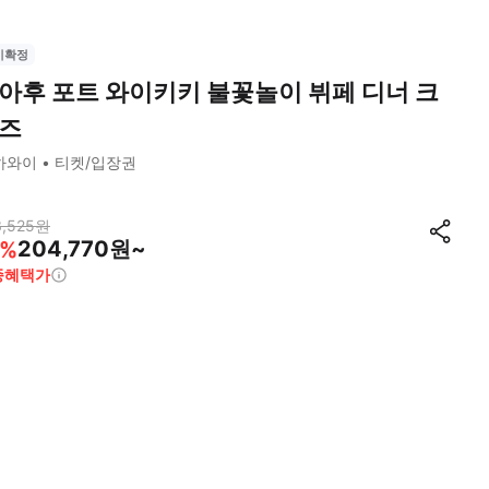
시확정
아후 포트 와이키키 불꽃놀이 뷔페 디너 크
즈
하와이
티켓/입장권
,525
원
204,770원~
%
종혜택가