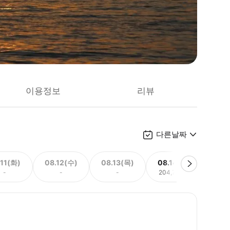
이용정보
리뷰
다른날짜
.11(화)
08.12(수)
08.13(목)
08.14(금)
08.
-
-
-
204,770원