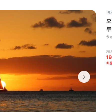
즉
오
루
253
19
최