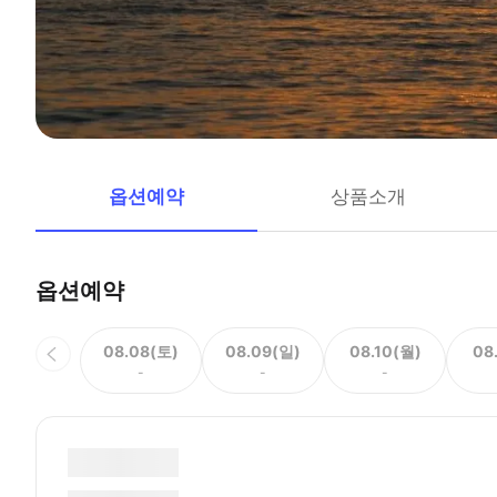
옵션예약
상품소개
옵션예약
08.08(토)
08.09(일)
08.10(월)
08
-
-
-