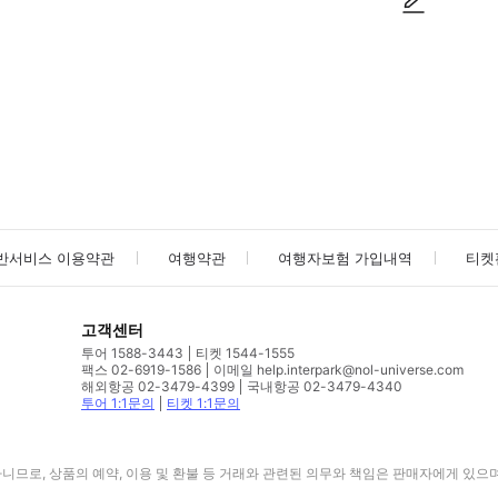
사진/동영상
사진/동영상
반서비스 이용약관
여행약관
여행자보험 가입내역
티켓
고객센터
투어 1588-3443
티켓 1544-1555
팩스 02-6919-1586
이메일 help.interpark@nol-universe.com
해외항공 02-3479-4399
국내항공 02-3479-4340
투어 1:1문의
티켓 1:1문의
므로, 상품의 예약, 이용 및 환불 등 거래와 관련된 의무와 책임은 판매자에게 있으