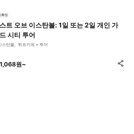
시확정
스트 오브 이스탄불: 1일 또는 2일 개인 가
드 시티 투어
이스탄불
튀르키예
투어
11,068원~