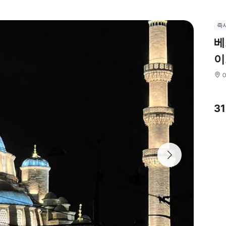
즉
베
이
3