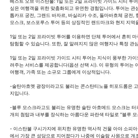
베스트 오브 이스탄불: 1일 또는 2일 프라이빗 가이드 시티 
싶은 여행객을 위한 맞춤화되고 유연한 경험입니다. 투어는 관심
톱카프 궁전, 그랜드 바자르, 바실리카 수조, 돌마바흐체 궁전, 
모스크, 보스포루스 투어 등의 상징적인 랜드마크와 현지 지역을
1일 또는 2일 프라이빗 투어를 이용하면 단체 투어에서 흔히 마
탐험할 수 있습니다. 또한, 잘 알려지지 않은 여행지나 특정 관
1일 또는 2일 프라이빗 가이드 시티 투어는 지식이 풍부한 가
려주는 서비스를 제공합니다(옵션 선택 시). 이 유형의 투어는
여행객, 가족 또는 소규모 그룹에게 이상적입니다.
-술탄아흐멧 광장이라고도 불리는 콘스탄티노플 히포드롬은 고
지입니다.
-블루 모스크라고도 불리는 유명한 술탄 아흐메드 모스크는 터키
개의 첨탑과 내부를 장식하는 아름다운 파란색 타일로 "블루 모
- 이스탄불 구시가지에 위치한 유명한 역사적 건물 아야 소피아
에서 가장 큰 성당으로 지어졌다가 나중에 이슬람 사원으로 개