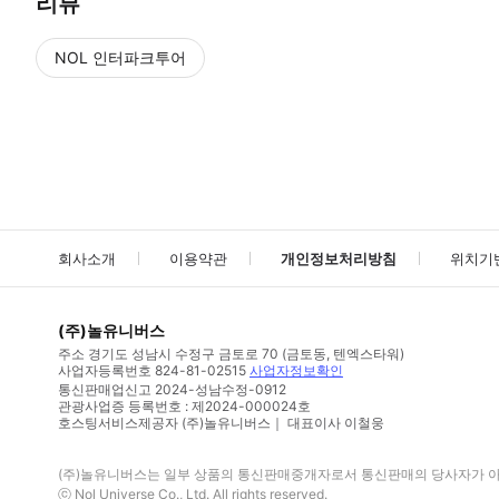
리뷰
NOL 인터파크투어
NOL
에서 작성된 리뷰 입니다.
별점 높은순
별점 높은순
회사소개
이용약관
개인정보처리방침
위치기
(주)놀유니버스
주소
경기도 성남시 수정구 금토로 70 (금토동, 텐엑스타워)
사업자등록번호
824-81-02515
사업자정보확인
통신판매업신고
2024-성남수정-0912
관광사업증 등록번호 : 제2024-000024호
호스팅서비스제공자 (주)놀유니버스｜ 대표이사 이철웅
(주)놀유니버스
는 일부 상품의 통신판매중개자로서 통신판매의 당사자가 아니
ⓒ
Nol Universe Co
., Ltd. All rights reserved.