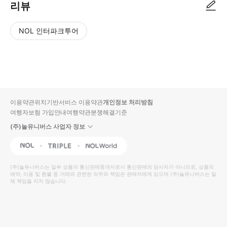
리뷰
NOL 인터파크투어
NOL
별
사
에서
점
진/
작성
높
동
된
은
영
리뷰
순
상
이용약관
위치기반서비스 이용약관
개인정보 처리방침
입니
여행자보험 가입안내
여행약관
분쟁해결기준
다.
(주)놀유니버스 사업자 정보
별
사
NOL
Triple
Interpark Global
점
진/
높
동
(주)놀유니버스
는 일부 상품의 통신판매중개자로서 통신판매의 당사자가 아니므로, 상품의
예약, 이용 및 환불 등 거래와 관련된 의무와 책임은 판매자에게 있으며
은
영
(주)놀유니버스
는 일
체 책임을 지지 않습니다.
순
상