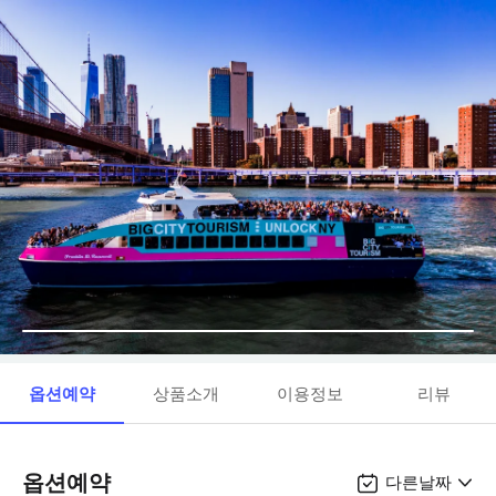
옵션예약
상품소개
이용정보
리뷰
옵션예약
다른날짜