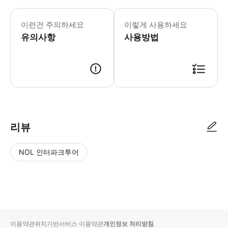
📌 상품 약관 & 안내사항 - 티켓은 방
이런건 주의하세요
이렇게 사용하세요
유의사항
사용방법
📋 이용 방법 안내 1. 예약 확정 후 이메일을 통해 바우처(모바일티켓)가 발
리뷰
NOL 인터파크투어
NOL
별
사
에서
점
진/
작성
높
동
된
은
영
리뷰
순
상
이용약관
위치기반서비스 이용약관
개인정보 처리방침
입니