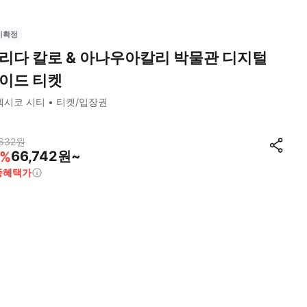
시확정
리다 칼로 & 아나우아칼리 박물관 디지털
이드 티켓
멕시코 시티
티켓/입장권
632
원
66,742원~
%
종혜택가