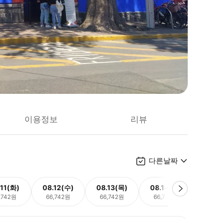
이용정보
리뷰
다른날짜
.11(화)
08.12(수)
08.13(목)
08.14(금)
08.
,742원
66,742원
66,742원
66,742원
66,