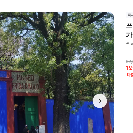
즉
프
가
82,
19
최