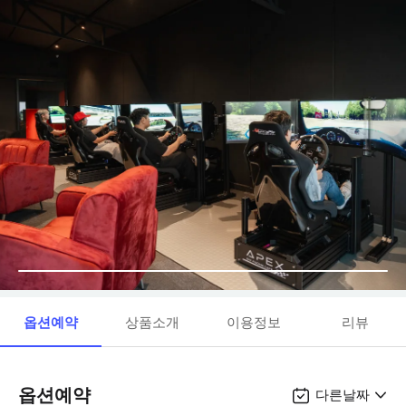
옵션예약
상품소개
이용정보
리뷰
옵션예약
다른날짜