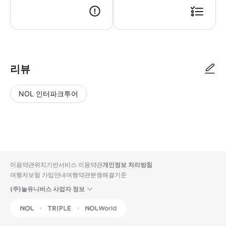
리뷰
NOL 인터파크투어
NOL
별
사
에서
점
진/
작성
높
동
된
은
영
리뷰
순
상
이용약관
위치기반서비스 이용약관
개인정보 처리방침
입니
여행자보험 가입안내
여행약관
분쟁해결기준
다.
(주)놀유니버스 사업자 정보
별
사
NOL
Triple
Interpark Global
점
진/