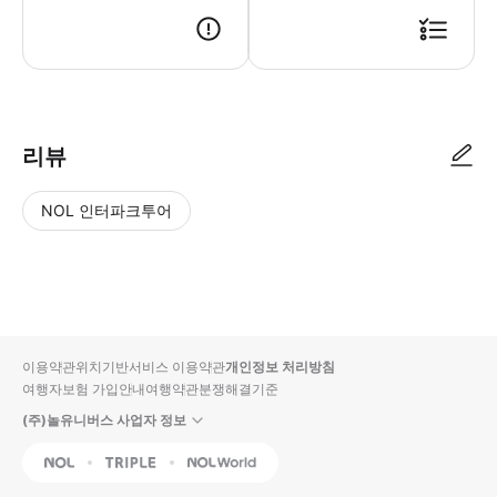
● 예약접수 후 확정이 되면 이용가능합니다. ● 바우처에 안내된 사용 방법
리뷰
NOL 인터파크투어
NOL
별
사
에서
점
진/
작성
높
동
된
은
영
리뷰
순
상
이용약관
위치기반서비스 이용약관
개인정보 처리방침
입니
여행자보험 가입안내
여행약관
분쟁해결기준
다.
(주)놀유니버스 사업자 정보
별
사
NOL
Triple
Interpark Global
점
진/