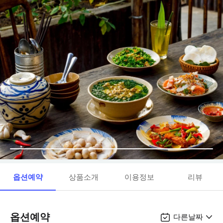
옵션예약
상품소개
이용정보
리뷰
옵션예약
다른날짜