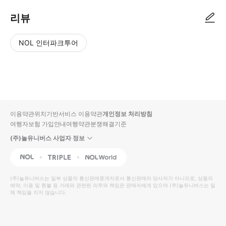
리뷰
NOL 인터파크투어
NOL
별
사
에서
점
진/
작성
높
동
된
은
영
리뷰
순
상
이용약관
위치기반서비스 이용약관
개인정보 처리방침
입니
여행자보험 가입안내
여행약관
분쟁해결기준
다.
(주)놀유니버스 사업자 정보
별
사
NOL
Triple
Interpark Global
점
진/
높
동
(주)놀유니버스
는 일부 상품의 통신판매중개자로서 통신판매의 당사자가 아니므로, 상품의
예약, 이용 및 환불 등 거래와 관련된 의무와 책임은 판매자에게 있으며
은
영
(주)놀유니버스
는 일
체 책임을 지지 않습니다.
순
상