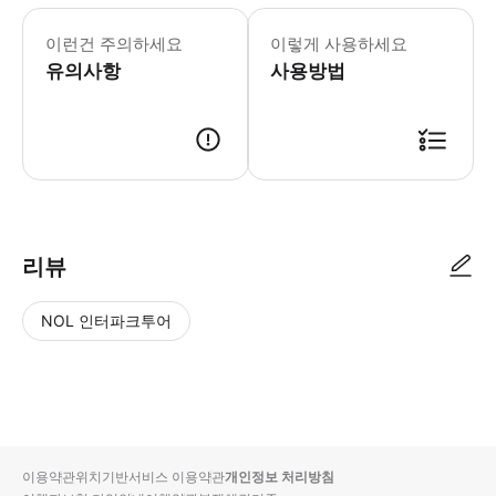
이런건 주의하세요
이렇게 사용하세요
유의사항
사용방법
리뷰
NOL 인터파크투어
NOL
별
사
에서
점
진/
작성
높
동
된
은
영
리뷰
순
상
이용약관
위치기반서비스 이용약관
개인정보 처리방침
입니