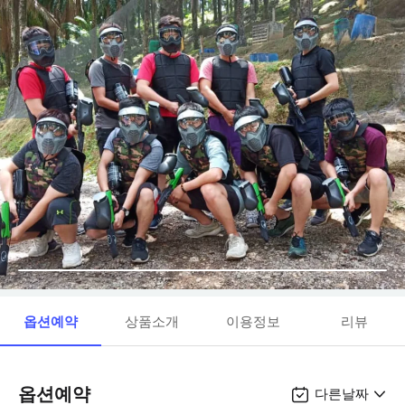
옵션예약
상품소개
이용정보
리뷰
옵션예약
다른날짜