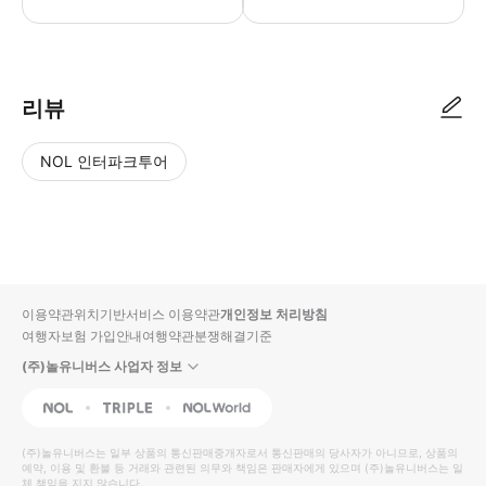
● 예약접수 후 확정이 되면 이용가능합니다. ● 바우처에 안내된 사용 방법
리뷰
NOL 인터파크투어
NOL
별
사
에서
점
진/
작성
높
동
된
은
영
리뷰
순
상
이용약관
위치기반서비스 이용약관
개인정보 처리방침
입니
여행자보험 가입안내
여행약관
분쟁해결기준
다.
(주)놀유니버스 사업자 정보
별
사
NOL
Triple
Interpark Global
점
진/
높
동
(주)놀유니버스
는 일부 상품의 통신판매중개자로서 통신판매의 당사자가 아니므로, 상품의
예약, 이용 및 환불 등 거래와 관련된 의무와 책임은 판매자에게 있으며
은
영
(주)놀유니버스
는 일
체 책임을 지지 않습니다.