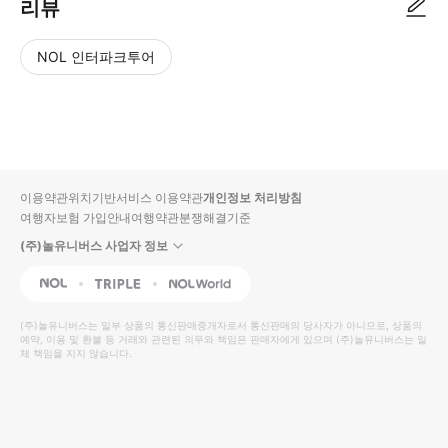
리뷰
NOL 인터파크투어
NOL
별
사
에서
점
진/
작성
높
동
된
은
영
리뷰
순
상
이용약관
위치기반서비스 이용약관
개인정보 처리방침
입니
여행자보험 가입안내
여행약관
분쟁해결기준
다.
(주)놀유니버스 사업자 정보
별
사
NOL
Triple
Interpark Global
점
진/
높
동
(주)놀유니버스
는 일부 상품의 통신판매중개자로서 통신판매의 당사자가 아니므로, 상품의
예약, 이용 및 환불 등 거래와 관련된 의무와 책임은 판매자에게 있으며
은
영
(주)놀유니버스
는 일
체 책임을 지지 않습니다.
순
상