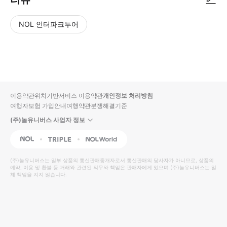
NOL 인터파크투어
NOL
별
사
에서
점
진/
작성
높
동
된
은
영
리뷰
순
상
이용약관
위치기반서비스 이용약관
개인정보 처리방침
입니
여행자보험 가입안내
여행약관
분쟁해결기준
다.
(주)놀유니버스 사업자 정보
별
사
NOL
Triple
Interpark Global
점
진/
높
동
(주)놀유니버스
는 일부 상품의 통신판매중개자로서 통신판매의 당사자가 아니므로, 상품의
예약, 이용 및 환불 등 거래와 관련된 의무와 책임은 판매자에게 있으며
은
영
(주)놀유니버스
는 일
체 책임을 지지 않습니다.
순
상