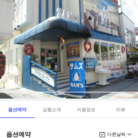
옵션예약
상품소개
이용정보
리뷰
옵션예약
다른날짜