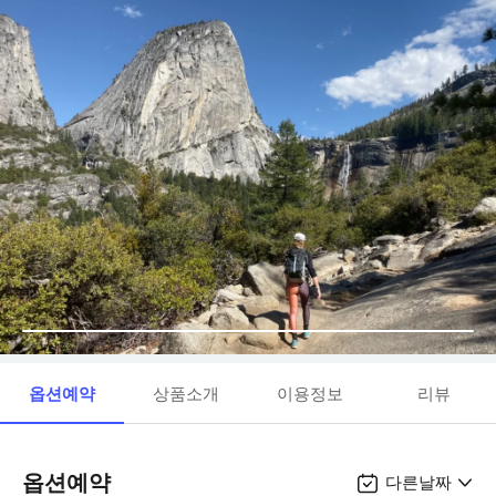
옵션예약
상품소개
이용정보
리뷰
옵션예약
다른날짜