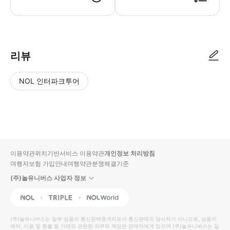
리뷰
NOL 인터파크투어
NOL
별
사
에서
점
진/
작성
높
동
된
은
영
리뷰
순
상
이용약관
위치기반서비스 이용약관
개인정보 처리방침
입니
여행자보험 가입안내
여행약관
분쟁해결기준
다.
(주)놀유니버스 사업자 정보
별
사
NOL
Triple
Interpark Global
점
진/
높
동
(주)놀유니버스
는 일부 상품의 통신판매중개자로서 통신판매의 당사자가 아니므로, 상품의
예약, 이용 및 환불 등 거래와 관련된 의무와 책임은 판매자에게 있으며
은
영
(주)놀유니버스
는 일