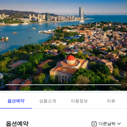
옵션예약
상품소개
이용정보
리뷰
옵션예약
다른날짜