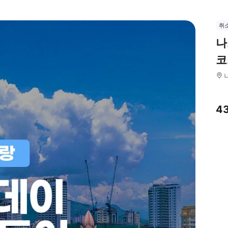
취
나
코
4