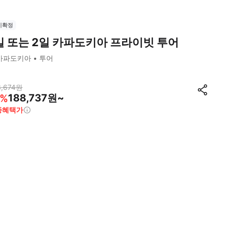
시확정
일 또는 2일 카파도키아 프라이빗 투어
카파도키아
투어
,674
원
188,737원~
%
종혜택가