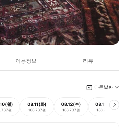
이용정보
리뷰
다른날짜
.10(월)
08.11(화)
08.12(수)
08.13(목)
08.
8,737원
188,737원
188,737원
188,737원
188