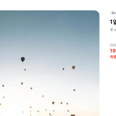
즉
1
233
19
최