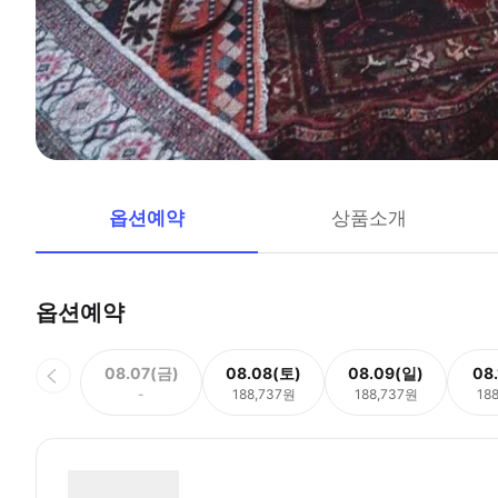
옵션예약
상품소개
옵션예약
08.07(금)
08.08(토)
08.09(일)
08
-
188,737원
188,737원
18