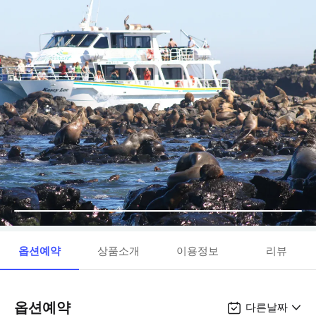
옵션예약
상품소개
이용정보
리뷰
옵션예약
다른날짜