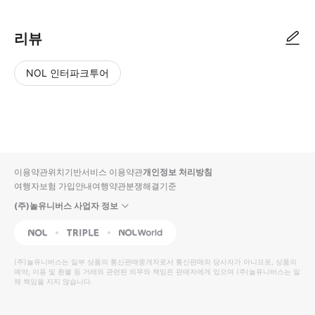
리뷰
NOL 인터파크투어
NOL
별
사
에서
점
진/
작성
높
동
된
은
영
리뷰
순
상
이용약관
위치기반서비스 이용약관
개인정보 처리방침
입니
여행자보험 가입안내
여행약관
분쟁해결기준
다.
(주)놀유니버스 사업자 정보
별
사
NOL
Triple
Interpark Global
점
진/
높
동
(주)놀유니버스
는 일부 상품의 통신판매중개자로서 통신판매의 당사자가 아니므로, 상품의
예약, 이용 및 환불 등 거래와 관련된 의무와 책임은 판매자에게 있으며
은
영
(주)놀유니버스
는 일
체 책임을 지지 않습니다.
순
상