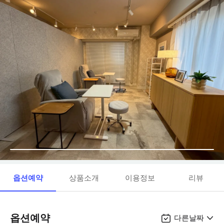
옵션예약
상품소개
이용정보
리뷰
옵션예약
다른날짜