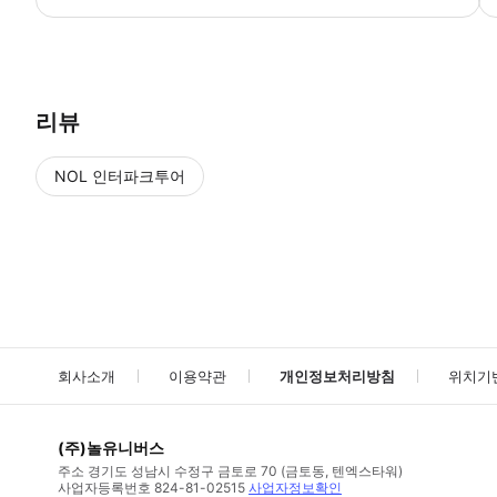
리뷰
NOL 인터파크투어
NOL
에서 작성된 리뷰 입니다.
별점 높은순
별점 높은순
회사소개
이용약관
개인정보처리방침
위치기
(주)놀유니버스
주소
경기도 성남시 수정구 금토로 70 (금토동, 텐엑스타워)
사업자등록번호
824-81-02515
사업자정보확인