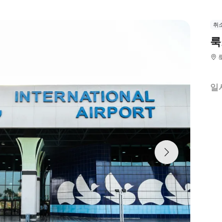
취
룩
일