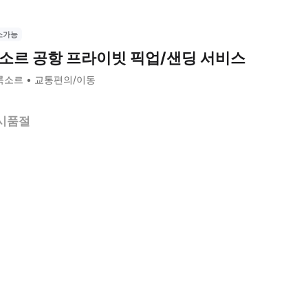
소가능
소르 공항 프라이빗 픽업/샌딩 서비스
룩소르
교통편의/이동
시품절