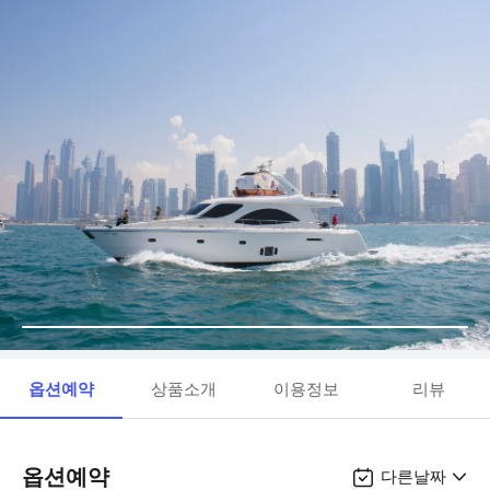
옵션예약
상품소개
이용정보
리뷰
옵션예약
다른날짜