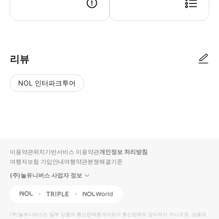
리뷰
NOL 인터파크투어
NOL
별
사
에서
점
진/
작성
높
동
된
은
영
리뷰
순
상
이용약관
위치기반서비스 이용약관
개인정보 처리방침
입니
여행자보험 가입안내
여행약관
분쟁해결기준
다.
(주)놀유니버스 사업자 정보
별
사
NOL
Triple
Interpark Global
점
진/
높
동
(주)놀유니버스
는 일부 상품의 통신판매중개자로서 통신판매의 당사자가 아니므로, 상품의