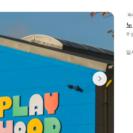
즉
노
일