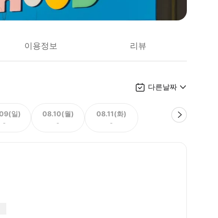
이용정보
리뷰
다른날짜
.09(일)
08.10(월)
08.11(화)
-
-
-