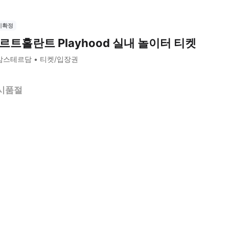
시확정
르트홀란트 Playhood 실내 놀이터 티켓
암스테르담
티켓/입장권
시품절