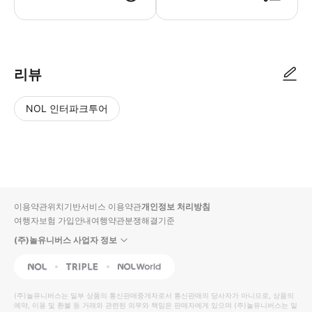
예약 확정서(바우처) 안경, 돋보기(사용이 필요한 참가자만) 머리가 긴 
리뷰
NOL 인터파크투어
NOL
별
사
에서
점
진/
작성
높
동
된
은
영
리뷰
순
상
이용약관
위치기반서비스 이용약관
개인정보 처리방침
입니
여행자보험 가입안내
여행약관
분쟁해결기준
다.
(주)놀유니버스 사업자 정보
별
사
NOL
Triple
Interpark Global
점
진/
높
동
(주)놀유니버스
는 일부 상품의 통신판매중개자로서 통신판매의 당사자가 아니므로, 상품의
예약, 이용 및 환불 등 거래와 관련된 의무와 책임은 판매자에게 있으며
은
영
(주)놀유니버스
는 일