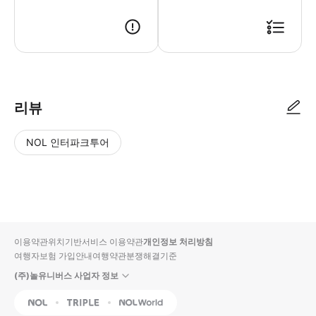
● 예약접수 후 확정이 되면 이용가능합니다. ● 바우처에 안내된 사용 방법
리뷰
NOL 인터파크투어
NOL
별
사
에서
점
진/
작성
높
동
된
은
영
리뷰
순
상
이용약관
위치기반서비스 이용약관
개인정보 처리방침
입니
여행자보험 가입안내
여행약관
분쟁해결기준
다.
(주)놀유니버스 사업자 정보
별
사
NOL
Triple
Interpark Global
점
진/