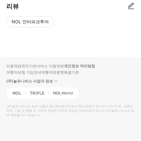
리뷰
NOL 인터파크투어
NOL
별
사
에서
점
진/
작성
높
동
된
은
영
리뷰
순
상
이용약관
위치기반서비스 이용약관
개인정보 처리방침
입니
여행자보험 가입안내
여행약관
분쟁해결기준
다.
(주)놀유니버스 사업자 정보
별
사
NOL
Triple
Interpark Global
점
진/
높
동
(주)놀유니버스
는 일부 상품의 통신판매중개자로서 통신판매의 당사자가 아니므로, 상품의
예약, 이용 및 환불 등 거래와 관련된 의무와 책임은 판매자에게 있으며
은
영
(주)놀유니버스
는 일
체 책임을 지지 않습니다.
순
상