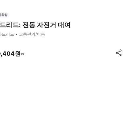
시확정
드리드: 전동 자전거 대여
마드리드
교통편의/이동
0,404원~