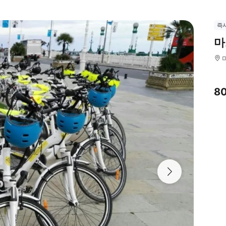
즉
마
8