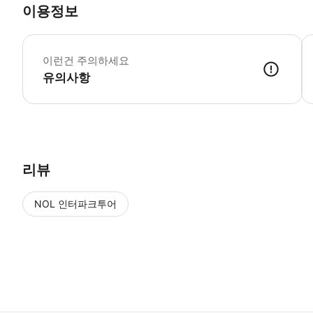
이용정보
▶
이런건 주의하세요
유의사항
▶ 사용방법 * 도착 시 공급업체의 리셉션 직원에게 모바일 바우처를 보
리뷰
NOL 인터파크투어
NOL
에서 작성된 리뷰 입니다.
별점 높은순
별점 높은순