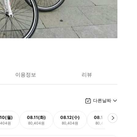
이용정보
리뷰
다른날짜
.10(월)
08.11(화)
08.12(수)
08.13(목)
08.
,404원
80,404원
80,404원
80,404원
80,