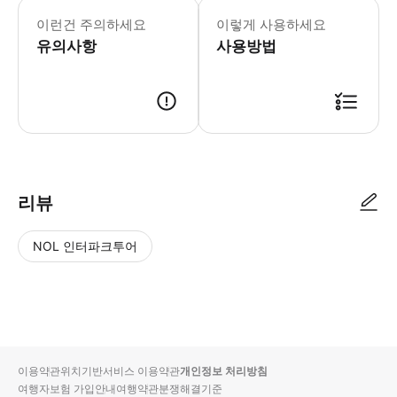
이런건 주의하세요
이렇게 사용하세요
유의사항
사용방법
리뷰
NOL 인터파크투어
NOL
별
사
에서
점
진/
작성
높
동
된
은
영
리뷰
순
상
이용약관
위치기반서비스 이용약관
개인정보 처리방침
입니
여행자보험 가입안내
여행약관
분쟁해결기준
다.