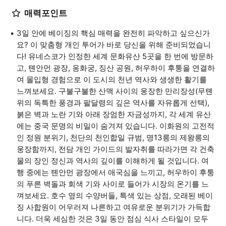
매력포인트
3일 안에 베이징의 핵심 매력을 완전히 파악하고 싶으신가
요? 이 맞춤형 개인 투어가 바로 당신을 위해 준비되었습니
다! 유네스코가 인정한 세계 문화유산 5곳을 한 번에 방문하
고, 톈안먼 광장, 옹화궁, 징산 공원, 허우하이 후퉁을 연결하
여 몰입형 경험으로 이 도시의 천년 역사와 생생한 활기를
느껴보세요. 구불구불한 산맥 사이의 웅장한 만리장성(무톈
위의 독특한 풍경과 팔달령의 깊은 역사를 자유롭게 선택),
붉은 벽과 노란 기와 아래 장엄한 자금성까지, 각 세계 유산
에는 중국 문명의 비밀이 숨겨져 있습니다. 이화원의 고전적
인 정원 분위기, 천단의 천인합일 규범, 명13릉의 제왕릉의
웅장함까지, 전담 개인 가이드의 발자취를 따라가면 각 건축
물의 장인 정신과 역사의 깊이를 이해하게 될 것입니다. 여
행 중에는 톈안먼 광장에서 애국심을 느끼고, 허우하이 후퉁
의 푸른 벽돌과 회색 기와 사이로 들어가 시장의 온기를 느
껴보세요. 호수 옆의 수양버들, 특색 있는 상점, 오래된 베이
징 사합원이 어우러져 나른하고 여유로운 분위기가 가득합
니다. 더욱 세심한 것은 3일 동안 점심 식사 스타일이 모두