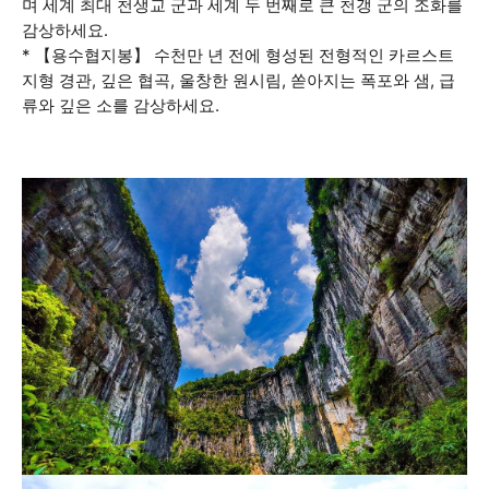
며 세계 최대 천생교 군과 세계 두 번째로 큰 천갱 군의 조화를
감상하세요.
* 【용수협지봉】 수천만 년 전에 형성된 전형적인 카르스트
지형 경관, 깊은 협곡, 울창한 원시림, 쏟아지는 폭포와 샘, 급
류와 깊은 소를 감상하세요.