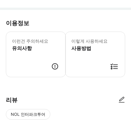
이용정보
▶2-12인 소규모 맞춤 투어 (영어 가
▶충칭 천생삼교 & 용수협곡 일일 투어 
이런건 주의하세요
이렇게 사용하세요
유의사항
사용방법
리뷰
NOL 인터파크투어
NOL
별
사