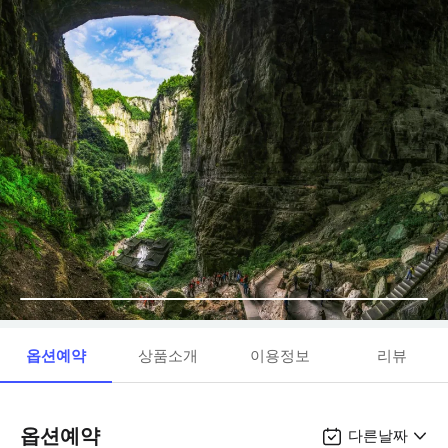
옵션예약
상품소개
이용정보
리뷰
옵션예약
다른날짜