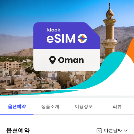
옵션예약
상품소개
이용정보
리뷰
옵션예약
다른날짜