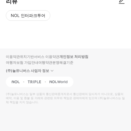
리뷰
NOL 인터파크투어
NOL
별
사
에서
점
진/
작성
높
동
된
은
영
리뷰
순
상
이용약관
위치기반서비스 이용약관
개인정보 처리방침
입니
여행자보험 가입안내
여행약관
분쟁해결기준
다.
(주)놀유니버스 사업자 정보
별
사
NOL
Triple
Interpark Global
점
진/
높
동
(주)놀유니버스
는 일부 상품의 통신판매중개자로서 통신판매의 당사자가 아니므로, 상품의
예약, 이용 및 환불 등 거래와 관련된 의무와 책임은 판매자에게 있으며
은
영
(주)놀유니버스
는 일
체 책임을 지지 않습니다.
순
상