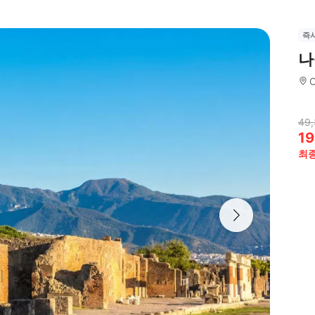
즉
나
49
19
최