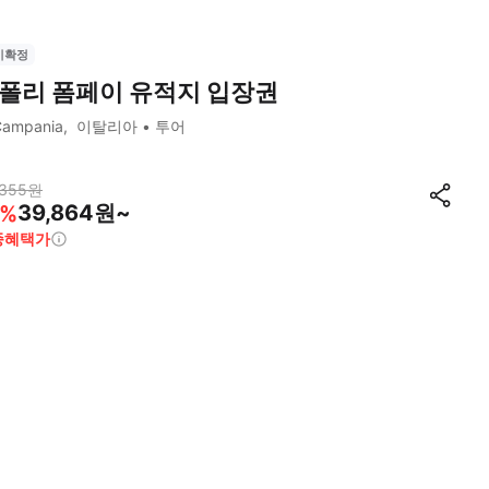
시확정
폴리 폼페이 유적지 입장권
Campania
이탈리아
투어
,355
원
39,864원~
%
종혜택가