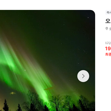
즉
오
172
19
최