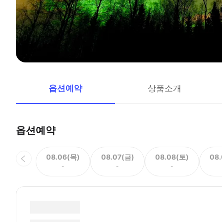
옵션예약
상품소개
옵션예약
08.06(목)
08.07(금)
08.08(토)
08
-
-
-