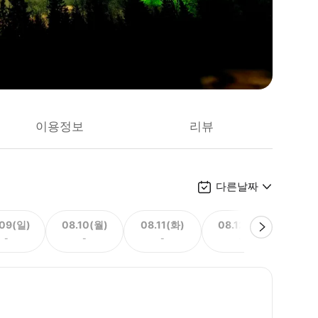
이용정보
리뷰
다른날짜
.09(일)
08.10(월)
08.11(화)
08.12(수)
08.
-
-
-
-