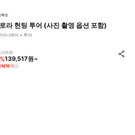
시확정
로라 헌팅 투어 (사진 촬영 옵션 포함)
로바니에미
투어
,735
원
139,517원~
%
종혜택가