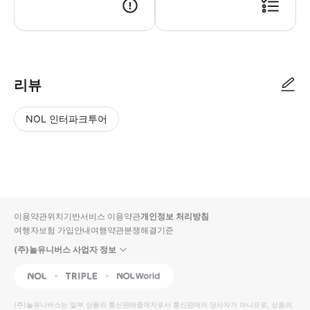
● 예약접수 후 확정이 되면 이용가능합니다. ● 바우처에 안내된 사용 방법
리뷰
NOL 인터파크투어
NOL
별
사
에서
점
진/
작성
높
동
된
은
영
리뷰
순
상
이용약관
위치기반서비스 이용약관
개인정보 처리방침
입니
여행자보험 가입안내
여행약관
분쟁해결기준
다.
(주)놀유니버스 사업자 정보
별
사
NOL
Triple
Interpark Global
점
진/
높
동
(주)놀유니버스
는 일부 상품의 통신판매중개자로서 통신판매의 당사자가 아니므로, 상품의