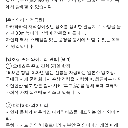
절인 류주인(龍寿院) 경내에 안치되어 있어 고요한 분위기 속
에서 참배할 수 있습니다.
[우리와리 석정공원]
다카하타석 채석장이었던 장소를 정비한 관광지로, 사방을 둘
러싼 30m 높이의 석벽이 장관을 이룹니다.
자연과 역사, 스케일감 있는 풍경을 동시에 느낄 수 있는 독특
한 명소입니다.
[양조장 또는 와이너리 견학] (택 1)
① 요네츠루 주조 견학 (평일 한정)
1697년 창업, 300년 넘는 전통을 자랑하는 일본주 양조장.
국내외 사케 품평회에서 수상 경력을 자랑하며, 최근에는 대만
화롄현산 쌀로 만든 감사 사케 ‘후쿠(福)’를 통해 국제 교류와
사회적 가치 실현에도 힘쓰고 있습니다.
② 다카하타 와이너리
자연과 문화가 어우러진 다카하타초를 대표하는 인기 와이너
리.
특히 디저트 와인 ‘마호로바의 귀부인’은 와이너리 개업 이래