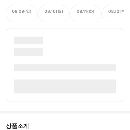
08.09(일)
08.10(월)
08.11(화)
08.12(수)
-
-
-
-
상품소개