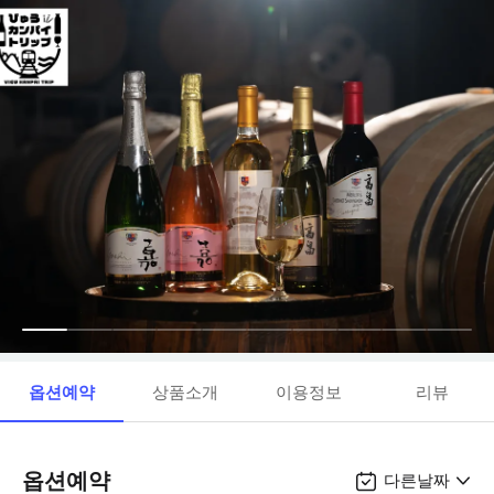
옵션예약
상품소개
이용정보
리뷰
옵션예약
다른날짜