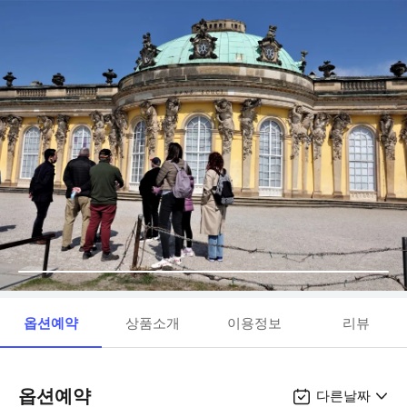
옵션예약
상품소개
이용정보
리뷰
옵션예약
다른날짜