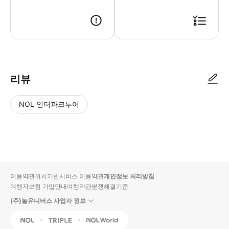
리뷰
NOL 인터파크투어
NOL
별
사
에서
점
진/
작성
높
동
된
은
영
리뷰
순
상
이용약관
위치기반서비스 이용약관
개인정보 처리방침
입니
여행자보험 가입안내
여행약관
분쟁해결기준
다.
(주)놀유니버스 사업자 정보
별
사
NOL
Triple
Interpark Global
점
진/