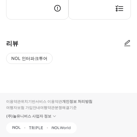
리뷰
NOL 인터파크투어
NOL
별
사
에서
점
진/
작성
높
동
된
은
영
리뷰
순
상
이용약관
위치기반서비스 이용약관
개인정보 처리방침
입니
여행자보험 가입안내
여행약관
분쟁해결기준
다.
(주)놀유니버스 사업자 정보
별
사
NOL
Triple
Interpark Global
점
진/