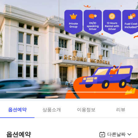
옵션예약
상품소개
이용정보
리뷰
옵션예약
다른날짜